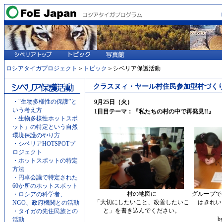
ロシアタイガプロジェクト
＞
トピック
＞シベリア保護活動
クラスヌィ・ヤール村住民参加型村づく
・
"生物多様性の保護”と
9月25日（火）
いう考え方
1日目テーマ：『私たちの村の中で再発見!!』
・
生物多様性ホットスポ
ット」の特定という自然
環境保護のやり方
・
シベリアHOTSPOTプ
ロジェクト
・
ホットスポットの特定
方法
・
円卓会議で特定された
60か所のホットスポット
村の地図に
グループで
・
ロシアの科学者、
「大切にしたいこと、改善したいこ
はきれい
NGO、政府機関との活動
と」を書き込んでください。
・
タイガの先住民族との
活動