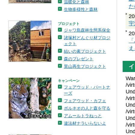
温暖化と森林
た
生物多様性と森林
20
宇
プロジェクト
ジャワ島森林生態系保全
20
諸塚村どんぐり材プロジ
「
ェクト
え
結いの素プロジェクト
森のプレゼント
イ
里山再生プロジェクト
War
キャンペーン
/vir
フェアウッド・パートナ
Und
ーズ
/vir
フェアウッド・カフェ
Und
ボルネオの人と森を守る
/vir
アムールトラねっと
Und
違法材ナラいらないよ
/vir
Und