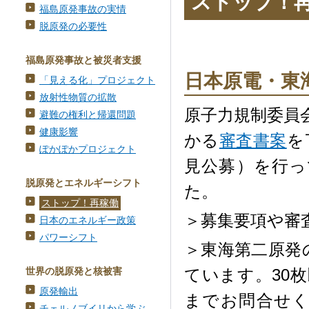
ストップ！
福島原発事故の実情
脱原発の必要性
福島原発事故と被災者支援
日本原電・東
「見える化」プロジェクト
放射性物質の拡散
原子力規制委員
避難の権利と帰還問題
健康影響
かる
審査書案
を
ぽかぽかプロジェクト
見公募）を行
脱原発とエネルギーシフト
た。
ストップ！再稼働
＞募集要項や審
日本のエネルギー政策
パワーシフト
＞東海第二原発
世界の脱原発と核被害
ています。30枚
原発輸出
までお問合せください。
チェルノブイリから学ぶ