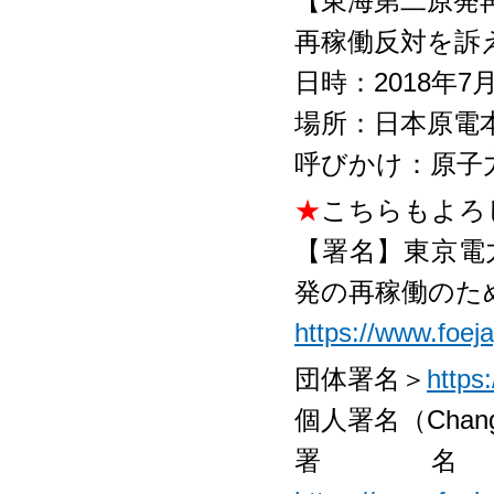
【東海第二原発
再稼働反対を訴
日時：2018年7月
場所：日本原電
呼びかけ：原子
★
こちらもよろ
【署名】東京電
発の再稼働のた
https://www.foej
団体署名＞
https
個人署名（Chang
署名