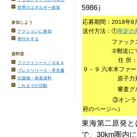
5986）
世界のエネルギー政策
応募期間：2018年8
参加しよう
送付方法：①
所定の
アクションに参加
寄付をする
ファックスにて（
②郵送に
資料室
住 所：〒１０
ファクトシート／Ｑ＆Ａ
９－９ 六本木ファ
プレスリリース・意見書
原子力規制庁
出版物・発表資料
これまでの活動
審査グループ 
③オンライ
府のページへ）
東海第二原発と
で、30km圏内