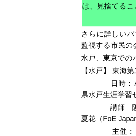
は、見捨てるこ
さらに詳しいパ
監視する市民の
水戸、東京での
【水戸】 東海
日時：7月16日
県水戸生涯学習
講師 阪上武
夏花（FoE Japa
主催：さよ