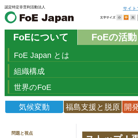
認定特定非営利活動法人
サイト
FoEについて
FoEの活動
FoE Japan とは
組織構成
世界のFoE
気候変動
福島支援と脱原
開
発
問題と視点