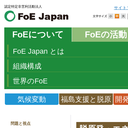
認定特定非営利活動法人
サイト
FoEについて
FoEの活動
FoE Japan とは
組織構成
世界のFoE
気候変動
福島支援と脱原
開
発
問題と視点