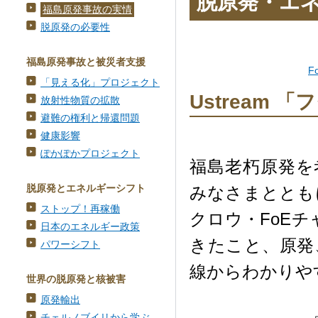
脱原発・エ
福島原発事故の実情
脱原発の必要性
福島原発事故と被災者支援
F
「見える化」プロジェクト
Ustream
放射性物質の拡散
避難の権利と帰還問題
健康影響
ぽかぽかプロジェクト
福島老朽原発を考
脱原発とエネルギーシフト
みなさまととも
ストップ！再稼働
クロウ・FoEチ
日本のエネルギー政策
きたこと、原発
パワーシフト
線からわかりや
世界の脱原発と核被害
原発輸出
チェルノブイリから学ぶ