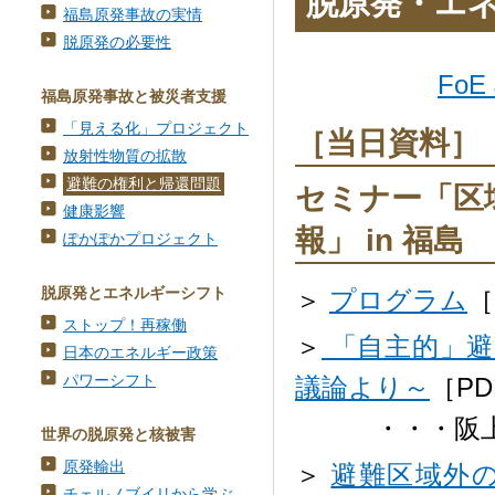
脱原発・エ
福島原発事故の実情
脱原発の必要性
FoE
福島原発事故と被災者支援
「見える化」プロジェクト
［当日資料］
放射性物質の拡散
避難の権利と帰還問題
セミナー「区
健康影響
報」 in 福島
ぽかぽかプロジェクト
脱原発とエネルギーシフト
＞
プログラム
［
ストップ！再稼働
＞
「自主的」避
日本のエネルギー政策
パワーシフト
議論より～
［PD
・・・阪上武
世界の脱原発と核被害
原発輸出
＞
避難区域外
チェルノブイリから学ぶ