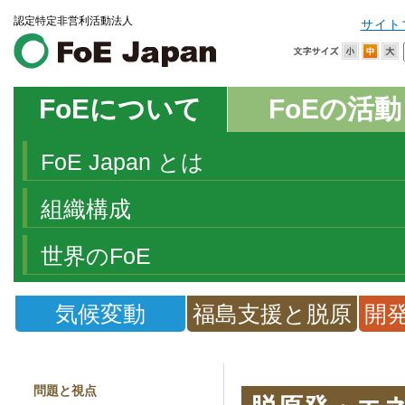
認定特定非営利活動法人
サイト
FoEについて
FoEの活動
FoE Japan とは
組織構成
世界のFoE
気候変動
福島支援と脱原
開
発
問題と視点