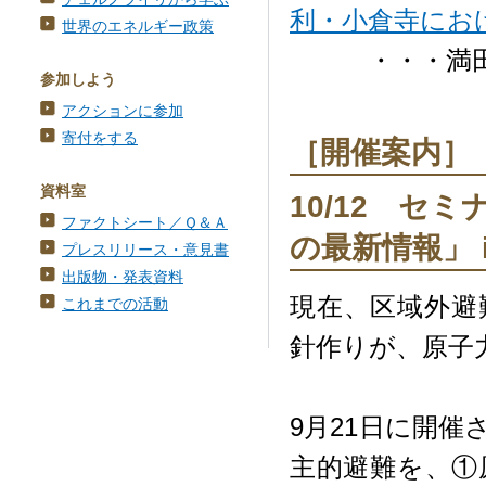
利・小倉寺にお
世界のエネルギー政策
・・・満田夏花（
参加しよう
アクションに参加
寄付をする
［開催案内］
資料室
10/12 セ
ファクトシート／Ｑ＆Ａ
の最新情報」 i
プレスリリース・意見書
出版物・発表資料
現在、区域外避
これまでの活動
針作りが、原子
9月21日に開催
主的避難を、①