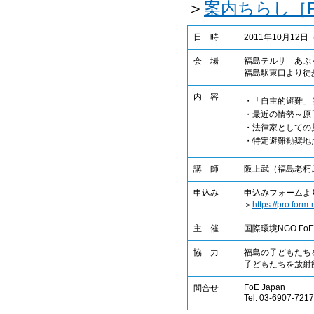
＞
案内ちらし［P
日 時
2011年10月12日（
会 場
福島テルサ あぶ
福島駅東口より徒
内 容
・「自主的避難」
・最近の情勢～原
・法律家としての
・特定避難勧奨地
講 師
阪上武（福島老朽原
申込み
申込みフォームよ
＞
https://pro.for
主 催
国際環境NGO F
協 力
福島の子どもたち
子どもたちを放射
FoE Japan
問合せ
Tel: 03-6907-