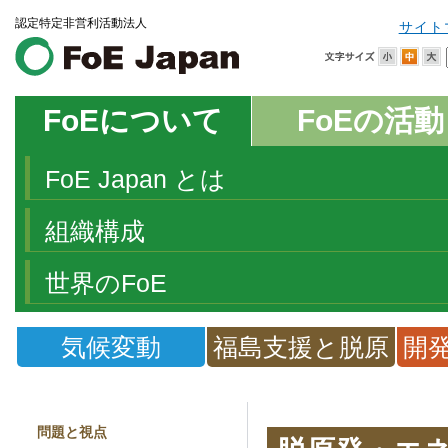
認定特定非営利活動法人
サイト
FoEについて
FoEの活動
FoE Japan とは
組織構成
世界のFoE
気候変動
福島支援と脱原
開
発
問題と視点