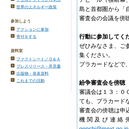
世界のエネルギー政策
島と首都圏から「
審査会の会議を傍
参加しよう
アクションに参加
行動に参加してく
寄付をする
ぜひみなさま、ご
資料室
集ください。
ファクトシート／Ｑ＆Ａ
プラカードなどで
プレスリリース・意見書
出版物・発表資料
これまでの活動
紛争審査会を傍聴
審議会は１３：０
ても、プラカード
審査会の傍聴は申
機関及び連絡先を文
genshi@mext.go.jp