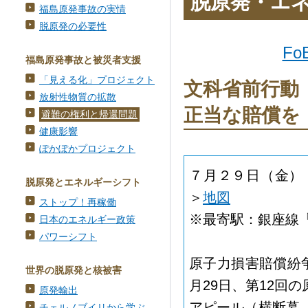
脱原発・エ
福島原発事故の実情
脱原発の必要性
Fo
福島原発事故と被災者支援
「見える化」プロジェクト
文科省前行動
放射性物質の拡散
正当な賠償を
避難の権利と帰還問題
健康影響
ぽかぽかプロジェクト
７月２９日（金）
脱原発とエネルギーシフト
＞
地図
ストップ！再稼働
※最寄駅：銀座線
日本のエネルギー政策
パワーシフト
原子力損害賠償紛
世界の脱原発と核被害
月29日、第12回
原発輸出
アピール（横断幕
チェルノブイリから学ぶ