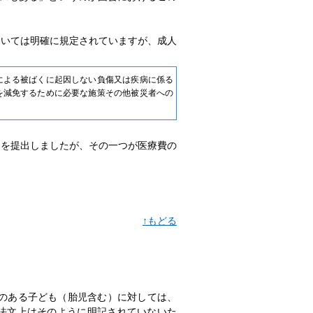
ついては明確に規定されていますが、成人
による被ばくに起因しない負傷又は疾病に係る
を減免するために必要な施策その他被災者への
名を提出しましたが、その一つが医療費の
↑もどる
とのある子ども（胎児含む）に対しては、
法文上はそのように明記されていないた