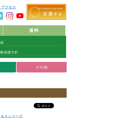
・アクセス
資料
成
報保護方針
その他
Ｑ＆Ａシリーズ