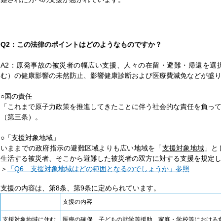
Q2：この法律のポイントはどのようなものですか？
A2：原発事故の被災者の幅広い支援、人々の在留・避難・帰還を選
む）の健康影響の未然防止、影響健康診断および医療費減免などが盛
○国の責任
「これまで原子力政策を推進してきたことに伴う社会的な責任を負っ
（第三条）。
○「支援対象地域」
いままでの政府指示の避難区域よりも広い地域を「
支援対象地域
」と
生活する被災者、そこから避難した被災者の双方に対する支援を規定
＞
「Q6 支援対象地域はどの範囲となるのでしょうか」参照
支援の内容は、第8条、第9条に定められています。
支援の内容
支援対象地域に住む
医療の確保、子どもの就学等援助、家庭・学校等における