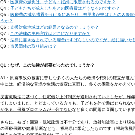
Q3：
医療費の減免は、子ども・妊婦に限定されるのですか？
Q4：
子どもたちが成人したあとの医療費はどうなるのですか？
Q5：
医療費の減免措置をうけるにあたり、被災者が被ばくとの因果関
うか？
Q6：
支援対象地域はどの範囲となるのでしょうか？
Q7：
この法律の主務官庁はどこになりますか？
Q8：
法律に書き込まれている理念はすばらしいのですが、絵に描いた
Q9：
市民団体の取り組みは？
Q1：なぜ、この法律が必要だったのでしょうか？
A1：原発事故の被害に苦しむ多くの人たちの救済や権利の確立が進
中には、
経済的な苦境や生活の激変に直面
し、多くの困難をかかえて
災害救助法に基づく、住宅借り上げ制度が適用されていましたが、昨
てしまいました。とどまっている方々も、
子どもを外で遊ばせられな
がある、保養プログラムが十分でない
など多くの問題に直面していま
さらに、
被ばく回避・低減政策は不十分
であり、放射能被害により現
の医療保障や健康診断なども、福島県に限定したものです（福島復興
難された方への支援が急がれています。