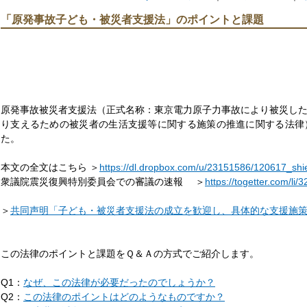
「原発事故子ども・被災者支援法」のポイントと課題
原発事故被災者支援法（正式名称：東京電力原子力事故により被災し
り支えるための被災者の生活支援等に関する施策の推進に関する法律）が
た。
本文の全文はこちら ＞
https://dl.dropbox.com/u/23151586/120617_shie
衆議院震災復興特別委員会での審議の速報 ＞
https://togetter.com/li/
＞
共同声明「子ども・被災者支援法の成立を歓迎し、具体的な支援施
この法律のポイントと課題をＱ＆Ａの方式でご紹介します。
Q1：
なぜ、この法律が必要だったのでしょうか？
Q2：
この法律のポイントはどのようなものですか？