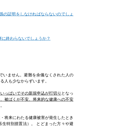
係の証明をしなければならないのでしょ
餅に終わらないでしょうか？
んでいません。避難を余儀なくされた人の
いる人も少なからずいます。
年いっぱいでその新規申込が打切り
となっ
い、被ばくが不安、将来的な健康への不安
す。
在・将来にわたる健康被害が発生したとき
再生特別措置法）。 とどまった方々や避