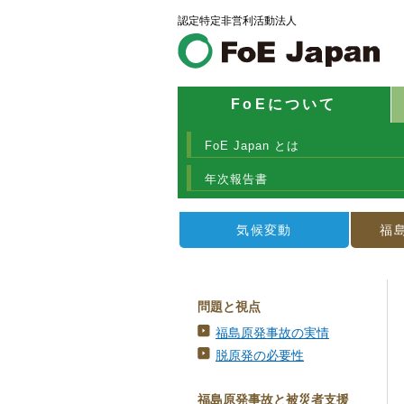
認定特定非営利活動法人
FoEについて
FoE Japan とは
年次報告書
気候変動
福
問題と視点
福島原発事故の実情
脱原発の必要性
福島原発事故と被災者支援