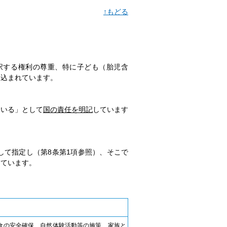
↑もどる
択する権利の尊重、特に子ども（胎児含
り込まれています。
ている」として
国の責任を明記
しています
して指定し（第8条第1項参照）、そこで
しています。
食の安全確保、自然体験活動等の施策、家族と