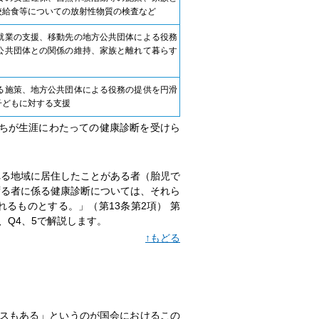
校給食等についての放射性物質の検査など
就業の支援、移動先の地方公共団体による役務
公共団体との関係の維持、家族と離れて暮らす
る施策、地方公共団体による役務の提供を円滑
子どもに対する支援
たちが生涯にわたっての健康診断を受けら
れる地域に居住したことがある者（胎児で
ずる者に係る健康診断については、それら
るものとする。」（第13条第2項） 第
、Q4、5で解説します。
↑もどる
ースもある」というのが国会におけるこの