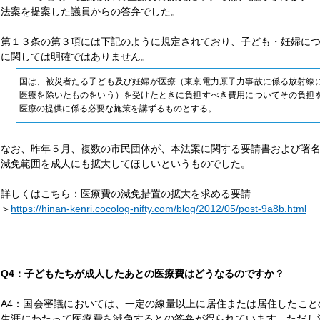
法案を提案した議員からの答弁でした。
第１３条の第３項には下記のように規定されており、子ども・妊婦に
に関しては明確ではありません。
国は、被災者たる子ども及び妊婦が医療（東京電力原子力事故に係る放射線
医療を除いたものをいう）を受けたときに負担すべき費用についてその負担
医療の提供に係る必要な施策を講ずるものとする。
なお、昨年５月、複数の市民団体が、本法案に関する要請書および署
減免範囲を成人にも拡大してほしいというものでした。
詳しくはこちら：医療費の減免措置の拡大を求める要請
＞
https://hinan-kenri.cocolog-nifty.com/blog/2012/05/post-9a8b.html
Q4：子どもたちが成人したあとの医療費はどうなるのですか？
A4：国会審議においては、一定の線量以上に居住または居住したこ
生涯にわたって医療費を減免するとの答弁が得られています。ただし