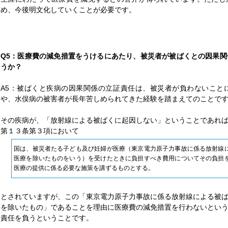
め、今後明文化していくことが必要です。
Q5：医療費の減免措置をうけるにあたり、被災者が被ばくとの因果
うか？
A5：被ばくと疾病の因果関係の立証責任は、被災者が負わないこと
や、水俣病の被害者が長年苦しめられてきた経験を踏まえてのことで
その疾病が、「放射線による被ばくに起因しない」ということであれ
第１３条第３項において
国は、被災者たる子ども及び妊婦が医療（東京電力原子力事故に係る放射線
医療を除いたものをいう）を受けたときに負担すべき費用についてその負担
医療の提供に係る必要な施策を講ずるものとする。
とされていますが、この「東京電力原子力事故に係る放射線による被
を除いたもの」であることを理由に医療費の減免措置を行わないとい
責任を負うということです。