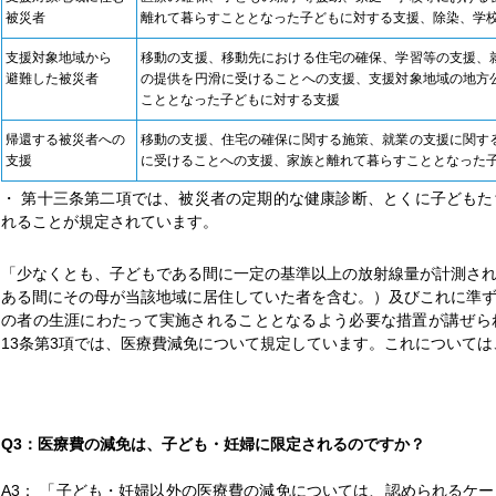
被災者
離れて暮らすこととなった子どもに対する支援、除染、学
支援対象地域から
移動の支援、移動先における住宅の確保、学習等の支援、
避難した被災者
の提供を円滑に受けることへの支援、支援対象地域の地方
こととなった子どもに対する支援
帰還する被災者への
移動の支援、住宅の確保に関する施策、就業の支援に関す
支援
に受けることへの支援、家族と離れて暮らすこととなった
・ 第十三条第二項では、被災者の定期的な健康診断、とくに子ども
れることが規定されています。
「少なくとも、子どもである間に一定の基準以上の放射線量が計測さ
ある間にその母が当該地域に居住していた者を含む。）及びこれに準
の者の生涯にわたって実施されることとなるよう必要な措置が講ぜられ
13条第3項では、医療費減免について規定しています。これについては
Q3：医療費の減免は、子ども・妊婦に限定されるのですか？
A3： 「子ども・妊婦以外の医療費の減免については、認められるケ