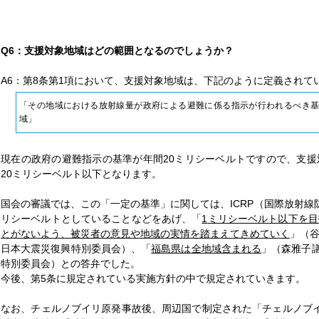
Q6：支援対象地域はどの範囲となるのでしょうか？
A6：第8条第1項において、支援対象地域は、下記のように定義されて
「その地域における放射線量が政府による避難に係る指示が行われるべき
域」
現在の政府の避難指示の基準が年間20ミリシーベルトですので、支
20ミリシーベルト以下となります。
国会の審議では、この「一定の基準」に関しては、ICRP（国際放射線
リシーベルトとしていることなどをあげ、「
1
ミリシーベルト以下を目
とがないよう、被災者の意見や地域の実情を踏まえてきめていく
」（谷
日本大震災復興特別委員会）、「
福島県は全地域含まれる
」（森雅子議
特別委員会）との答弁でした。
今後、第5条に規定されている実施方針の中で規定されていきます。
なお、チェルノブイリ原発事故後、周辺国で制定された「チェルノブイ