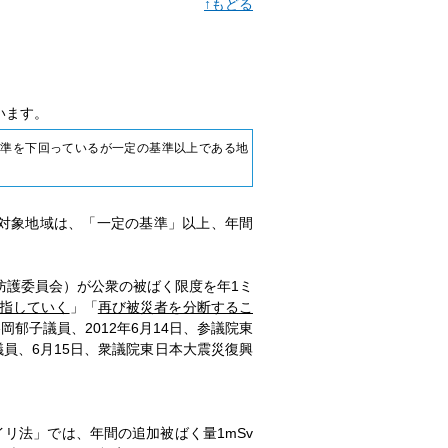
↑もどる
います。
基準を下回っているが一定の基準以上である地
援対象地域は、「一定の基準」以上、年間
防護委員会）が公衆の被ばく限度を年1ミ
指していく
」「
再び被災者を分断するこ
岡郁子議員、2012年6月14日、参議院東
員、6月15日、衆議院東日本大震災復興
リ法」では、年間の追加被ばく量1mSv