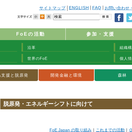
ENGLISH
FAQ
サイトマップ
お問い合わせ
FoEの活動
参加・支援
沿革
組織構
世界のFoE
個人情
島支援と脱原発
開発金融と環境
森林
脱原発・エネルギーシフトに向けて
FoE Japan の取り組み
｜
これまでの活動
｜