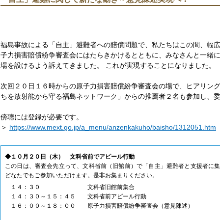
福島事故による「自主」避難者への賠償問題で、私たちはこの間、幅
子力損害賠償紛争審査会にはたらきかけるとともに、みなさんと一緒
場を設けるよう訴えてきました。 これが実現することになりました。
次回２０日１６時からの原子力損害賠償紛争審査会の場で、ヒアリン
ちを放射能から守る福島ネットワーク」からの推薦者２名も参加し、
傍聴には登録が必要です。
＞
https://www.mext.go.jp/a_menu/anzenkakuho/baisho/1312051.htm
◆１０月２０日（木） 文科省前でアピール行動
この日は、審査会先立って、文科省前（旧館前）で「自主」避難者と支援者に
どなたでもご参加いただけます。是非お集まりください。
１４：３０ 文科省旧館前集合
１４：３０～１５：４５ 文科省前アピール行動
１６：００～１８：００ 原子力損害賠償紛争審査会（意見陳述）