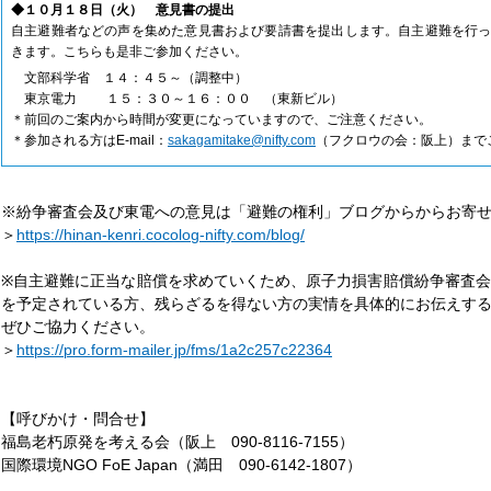
◆１０月１８日（火） 意見書の提出
自主避難者などの声を集めた意見書および要請書を提出します。自主避難を行
きます。こちらも是非ご参加ください。
文部科学省 １４：４５～（調整中）
東京電力 １５：３０～１６：００ （東新ビル）
＊前回のご案内から時間が変更になっていますので、ご注意ください。
＊参加される方はE-mail：
sakagamitake@nifty.com
（フクロウの会：阪上）まで
※紛争審査会及び東電への意見は「避難の権利」ブログからからお寄
＞
https://hinan-kenri.cocolog-nifty.com/blog/
※自主避難に正当な賠償を求めていくため、原子力損害賠償紛争審査
を予定されている方、残らざるを得ない方の実情を具体的にお伝えす
ぜひご協力ください。
＞
https://pro.form-mailer.jp/fms/1a2c257c22364
【呼びかけ・問合せ】
福島老朽原発を考える会（阪上 090-8116-7155）
国際環境NGO FoE Japan（満田 090-6142-1807）