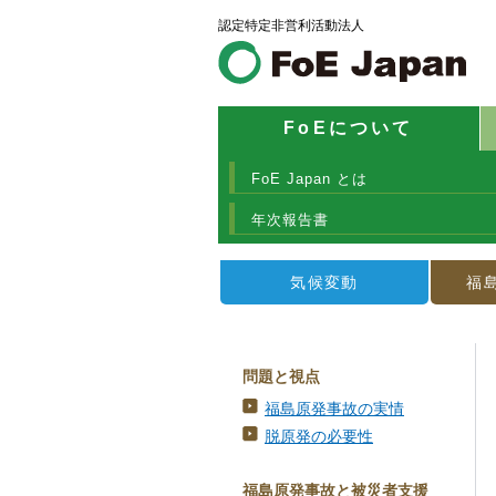
認定特定非営利活動法人
FoEについて
FoE Japan とは
年次報告書
気候変動
福
問題と視点
福島原発事故の実情
脱原発の必要性
福島原発事故と被災者支援