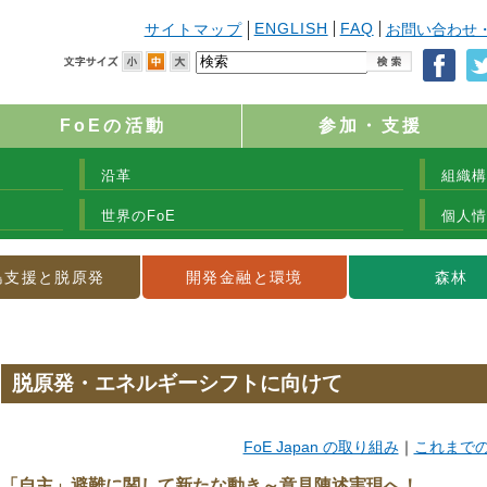
ENGLISH
FAQ
サイトマップ
お問い合わせ
FoEの活動
参加・支援
沿革
組織構
世界のFoE
個人情
島支援と脱原発
開発金融と環境
森林
脱原発・エネルギーシフトに向けて
FoE Japan の取り組み
｜
これまで
「自主」避難に関して新たな動き～意見陳述実現へ！