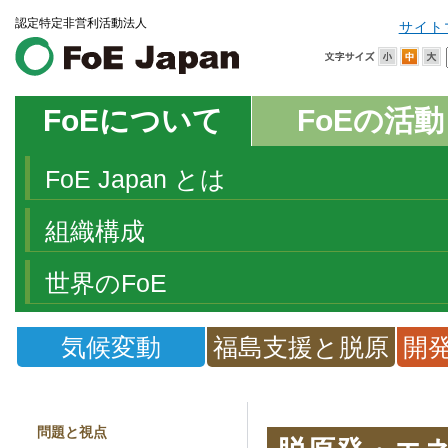
認定特定非営利活動法人
サイト
FoEについて
FoEの活動
FoE Japan とは
組織構成
世界のFoE
気候変動
福島支援と脱原
開
発
問題と視点