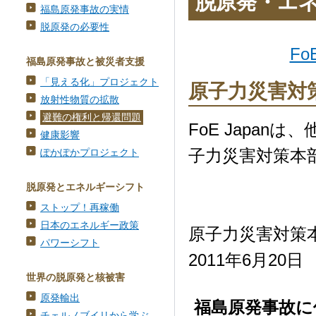
脱原発・エ
福島原発事故の実情
脱原発の必要性
Fo
福島原発事故と被災者支援
「見える化」プロジェクト
原子力災害対
放射性物質の拡散
避難の権利と帰還問題
FoE Japa
健康影響
子力災害対策本
ぽかぽかプロジェクト
脱原発とエネルギーシフト
ストップ！再稼働
日本のエネルギー政策
原子力災害対策本
パワーシフト
2011年6月20日
世界の脱原発と核被害
原発輸出
福島原発事故に
チェルノブイリから学ぶ