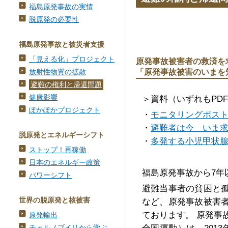
福島原発事故の実情
脱原発の必要性
福島原発事故と被災者支援
「見える化」プロジェクト
原発事故被害者の救済を
「原発事故被害のいまを
放射性物質の拡散
避難の権利と帰還問題
健康影響
＞資料（いずれもPD
ぽかぽかプロジェクト
・
モニタリングポス
・
避難者は今 いま
脱原発とエネルギーシフト
・
多発する小児甲状
ストップ！再稼働
日本のエネルギー政策
福島原発事故から7年
パワーシフト
避難当事者の貧困と
世界の脱原発と核被害
など、原発事故被害
ております。 原発事
原発輸出
チェルノブイリから学ぶ