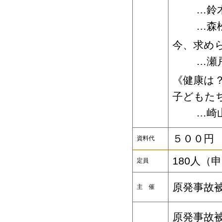
…鈴木か
…森松明
今、求め
…瀬戸大
《健康は
子どもた
…崎山比
５００円
資料代
180人（
定員
原発事故
主 催
原発事故