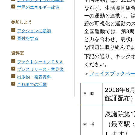
全国運動）は、201
世界のエネルギー政策
ならず、生活協同組
ーの運動と連携し、
参加しよう
題の可視化と運動の
アクションに参加
全国運動では、第3
寄付をする
と力を合わせ、窮状
な問題に取り組んで
資料室
下記の通り、キック
ファクトシート／Ｑ＆Ａ
ください。
プレスリリース・意見書
＞
フェイスブックペ
出版物・発表資料
これまでの活動
2018年6
日 時
館証配布
衆議院第
（最寄駅：
会 場
します）