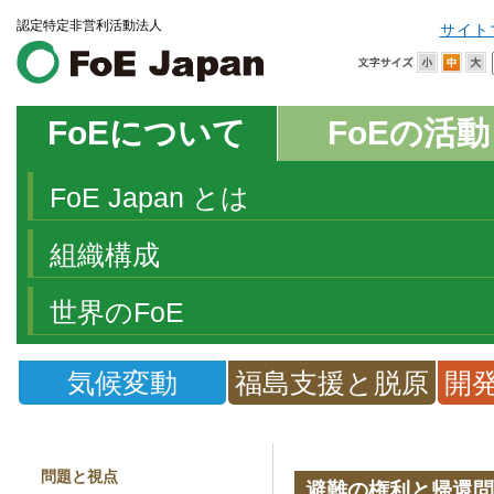
認定特定非営利活動法人
サイト
FoEについて
FoEの活動
FoE Japan とは
組織構成
世界のFoE
気候変動
福島支援と脱原
開
発
問題と視点
避難の権利と帰還問