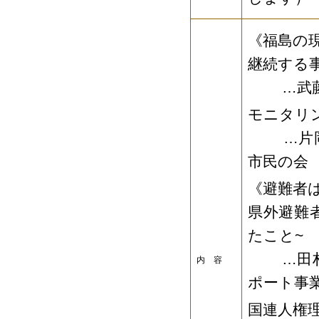
《福島の
継続する
…武藤類
モニタリ
…片岡輝
市民の会
《避難者
県外避難
たこと~
…田村啓
内 容
ポート事
国連人権