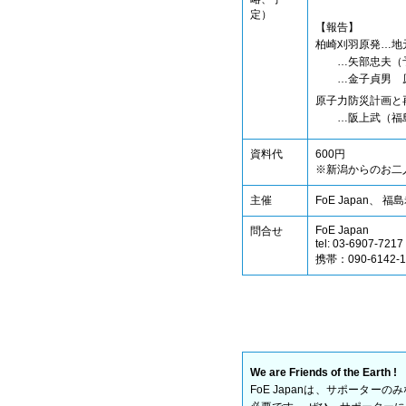
定）
【報告】
柏崎刈羽原発…地
…矢部忠夫（予
…金子貞男 原
原子力防災計画と
…阪上武（福島
資料代
600円
※新潟からのお二
主催
FoE Japan
FoE Japan
問合せ
tel: 03-6907-7
携帯：090-6142
We are Friends of the Earth !
FoE Japanは、サポータ