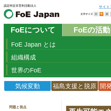
認定特定非営利活動法人
サイト
FoEについて
FoEの活動
FoE Japan とは
組織構成
世界のFoE
気候変動
福島支援と脱原
開
発
問題と視点