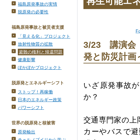
再生可能エ
福島原発事故の実情
脱原発の必要性
福島原発事故と被災者支援
F
「見える化」プロジェクト
3/23 講
放射性物質の拡散
避難の権利と帰還問題
発と防災計画
健康影響
ぽかぽかプロジェクト
脱原発とエネルギーシフト
いざ原発事故
ストップ！再稼働
か？
日本のエネルギー政策
パワーシフト
交通専門家の上
世界の脱原発と核被害
カーやバスで避
原発輸出
チェルノブイリから学ぶ