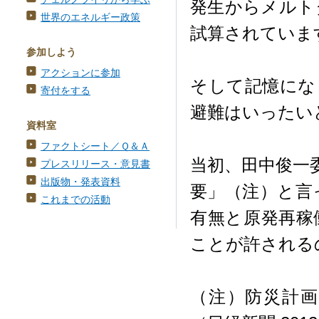
発生からメルト
世界のエネルギー政策
試算されていま
参加しよう
アクションに参加
そして記憶にな
寄付をする
避難はいったい
資料室
ファクトシート／Ｑ＆Ａ
当初、田中俊一
プレスリリース・意見書
出版物・発表資料
要」（注）と言
これまでの活動
有無と原発再稼
ことが許される
（注）防災計