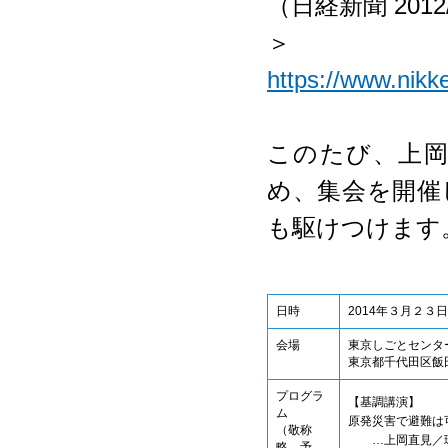
（日経新聞 2012/1
＞
https://www.ni
このたび、上
め、集会を開催
も駆けつけます
日時
2014年３月２
会場
東京しごとセンタ
東京都千代田区飯田
プログラ
【基調講演】
ム
原発災害で避難は
（敬称
…上岡直見／環境
略、予