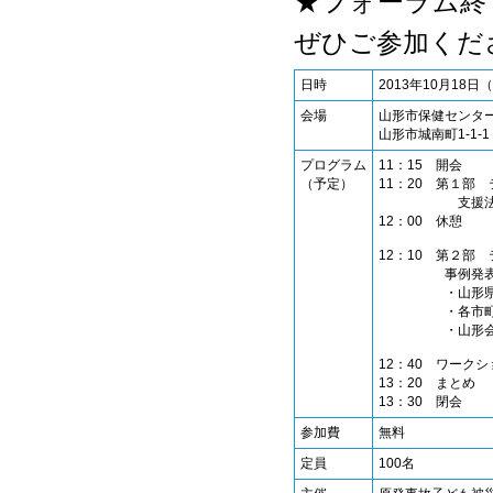
★フォーラム終
ぜひご参加くだ
日時
2013年10月18日
会場
山形市保健センタ
山形市城南町1-1-1
プログラム
11：15 開会
（予定）
11：20 第１部
支援法の概略の
12：00 休憩
12：10 第２部
事例発
・山形県の支援
・各市町村、社
・山形会議の活
12：40 ワーク
13：20 まとめ
13：30 閉会
参加費
無料
定員
100名