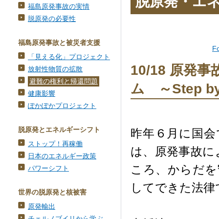
脱原発・エ
福島原発事故の実情
脱原発の必要性
福島原発事故と被災者支援
F
「見える化」プロジェクト
10/18 原
放射性物質の拡散
避難の権利と帰還問題
ム ～Step by
健康影響
ぽかぽかプロジェクト
脱原発とエネルギーシフト
昨年６月に国会
ストップ！再稼働
は、原発事故に
日本のエネルギー政策
ころ、からだを
パワーシフト
してできた法律
世界の脱原発と核被害
原発輸出
チェルノブイリから学ぶ