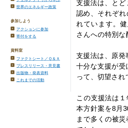
支援法は、とど
世界のエネルギー政策
認め、それぞれ
参加しよう
れています。健
アクションに参加
さんへの特別な
寄付をする
資料室
支援法は、原発
ファクトシート／Ｑ＆Ａ
十分な支援が受
プレスリリース・意見書
出版物・発表資料
って、切望され
これまでの活動
この支援法は１
本方針案を8月
まで多くの被災