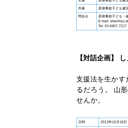
主催
原発事故子ども被
共催
原発事故子ども被
問合せ
原発事故子ども
E-mail: shienh
Tel: 03-6907-7
【対話企画】 し
支援法を生かす
るだろう。 山
せんか。
日時
2013年10月18