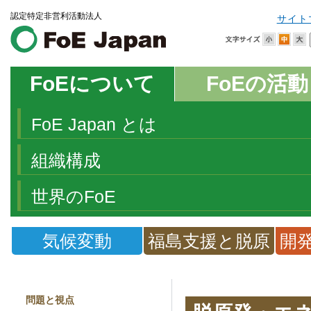
認定特定非営利活動法人
サイト
FoEについて
FoEの活動
FoE Japan とは
組織構成
世界のFoE
気候変動
福島支援と脱原
開
発
問題と視点