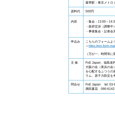
最寄駅：東京メトロ
資料代
500円
内容
・集会：13:00～14
・政府交渉（調整中）：
・事後集会・記者会見：1
申込み
こちらのフォームよ
＞
https://pro.form-m
（万が一、時間等に
主 催
FoE Japan、
大阪の会（美浜の会
を心配するふつうの
ラム、原子力防災を
問合せ
FoE Japan tel: 03
満田夏花 090-6142-