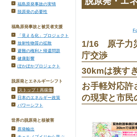
脱原発・エ
福島原発事故の実情
脱原発の必要性
福島原発事故と被災者支援
F
「見える化」プロジェクト
1/16 原
放射性物質の拡散
避難の権利と帰還問題
庁交渉
健康影響
ぽかぽかプロジェクト
30kmは狭す
脱原発とエネルギーシフト
お手軽対応許
ストップ！再稼働
の現実と市民
日本のエネルギー政策
パワーシフト
世界の脱原発と核被害
原発輸出
チェルノブイリから学ぶ