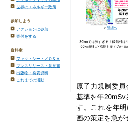
世界のエネルギー政策
参加しよう
＞
詳細へ
アクションに参加
寄付をする
30kmでは狭すぎる！飯館村は40
60km離れた福島も多くの住
資料室
ファクトシート／Ｑ＆Ａ
プレスリリース・意見書
出版物・発表資料
これまでの活動
原子力規制委員
基準を年20mS
す。これを年明
画の策定を急が