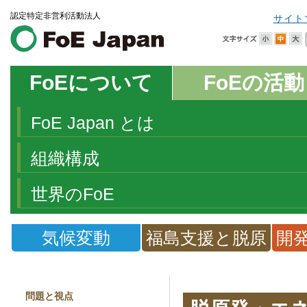
認定特定非営利活動法人
サイト
FoEについて
FoEの活動
FoE Japan とは
組織構成
世界のFoE
気候変動
福島支援と脱原
開
発
問題と視点