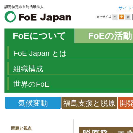
認定特定非営利活動法人
サイト
FoEについて
FoEの活動
FoE Japan とは
組織構成
世界のFoE
気候変動
福島支援と脱原
開
発
問題と視点