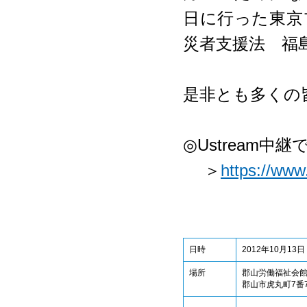
日に行った東京
災者支援法 福
是非とも多くの
◎Ustream
＞
https://www
日時
2012年10月13
場所
郡山労働福祉会
郡山市虎丸町7