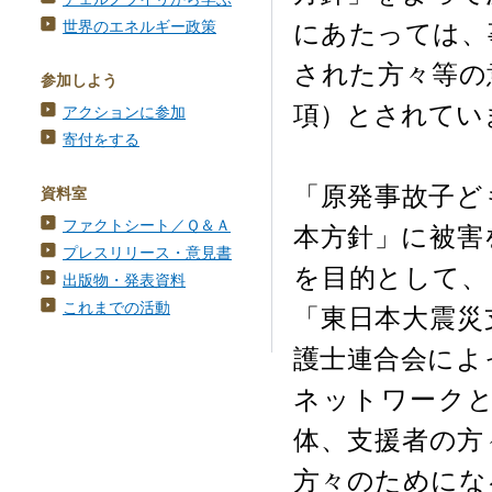
世界のエネルギー政策
にあたっては、
された方々等の
参加しよう
項）とされてい
アクションに参加
寄付をする
「原発事故子ど
資料室
ファクトシート／Ｑ＆Ａ
本方針」に被害
プレスリリース・意見書
を目的として、
出版物・発表資料
これまでの活動
「東日本大震災
護士連合会によ
ネットワーク
体、支援者の方
方々のためにな