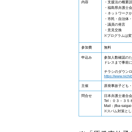
内容
・支援法の概要
・福島県弁護士
・ネットワーク
・市民・自治体
・議員の発言
・意見交換
※プログラムは
参加費
無料
申込み
参加人数確認の
ドレスまで事前
チラシのダウン
https://www.nichi
主催
原発事故子ども
問合せ
日本弁護士連合
Tel：０３－３
Mail：jfba-saigai
※スパム対策と