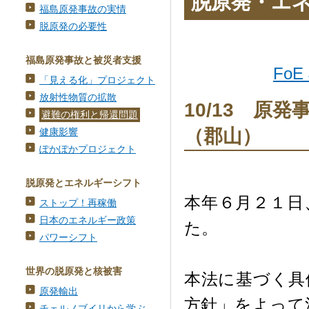
脱原発・エ
福島原発事故の実情
脱原発の必要性
福島原発事故と被災者支援
FoE
「見える化」プロジェクト
放射性物質の拡散
10/13 原
避難の権利と帰還問題
（郡山）
健康影響
ぽかぽかプロジェクト
脱原発とエネルギーシフト
本年６月２１日
ストップ！再稼働
日本のエネルギー政策
た。
パワーシフト
世界の脱原発と核被害
本法に基づく具
原発輸出
方針」をよって
チェルノブイリから学ぶ