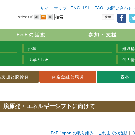
ENGLISH
FAQ
サイトマップ
お問い合わせ
FoEの活動
参加・支援
沿革
組織構
世界のFoE
個人情
島支援と脱原発
開発金融と環境
森林
脱原発・エネルギーシフトに向けて
FoE Japan の取り組み
｜
これまでの活動
｜