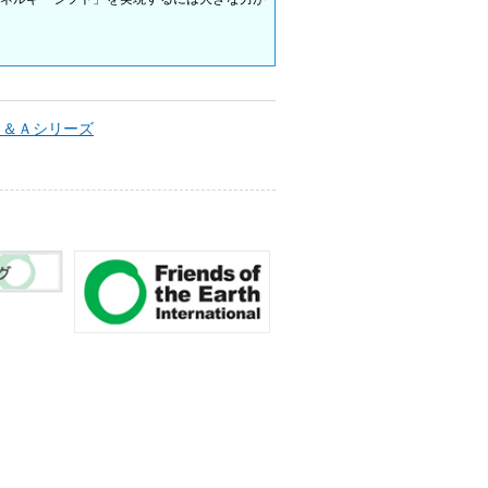
Ｑ＆Ａシリーズ
こ
の
ペ
ー
ジ
先
頭