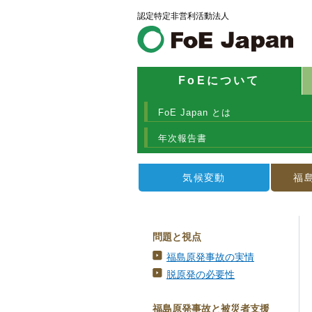
認定特定非営利活動法人
FoEについて
FoE Japan とは
年次報告書
気候変動
福
問題と視点
福島原発事故の実情
脱原発の必要性
福島原発事故と被災者支援