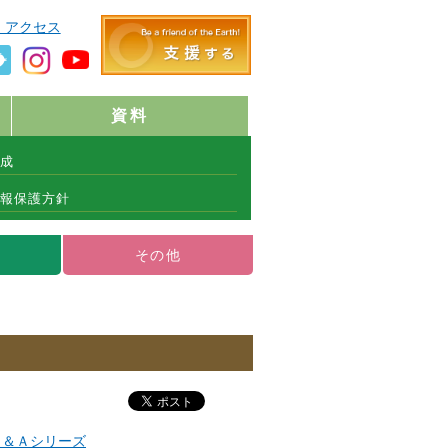
・アクセス
資料
成
報保護方針
その他
Ｑ＆Ａシリーズ