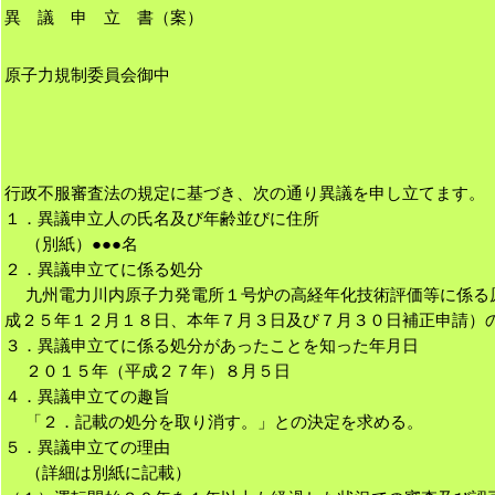
異 議 申 立 書（案）
原子力規制委員会御中
行政不服審査法の規定に基づき、次の通り異議を申し立てます。
１．異議申立人の氏名及び年齢並びに住所
（別紙）●●●名
２．異議申立てに係る処分
九州電力川内原子力発電所１号炉の高経年化技術評価等に係る
成２５年１２月１８日、本年７月３日及び７月３０日補正申請）
３．異議申立てに係る処分があったことを知った年月日
２０１５年（平成２７年）８月５日
４．異議申立ての趣旨
「２．記載の処分を取り消す。」との決定を求める。
５．異議申立ての理由
（詳細は別紙に記載）