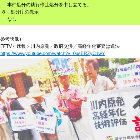
本件処分の執行停止処分を申し立てる。
８．処分庁の教示
なし
参考映像）
FFTV＜速報＞川内原発・政府交渉／高経年化審査は違法
https://www.youtube.com/watch?v=0usERZyC1wY