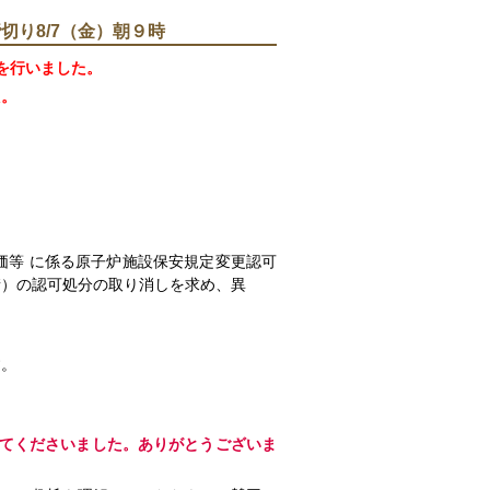
り8/7（金）朝９時
てを行いました。
た。
価等 に係る原子炉施設保安規定変更認可
請）の認可処分の取り消しを求め、異
す。
してくださいました。ありがとうございま