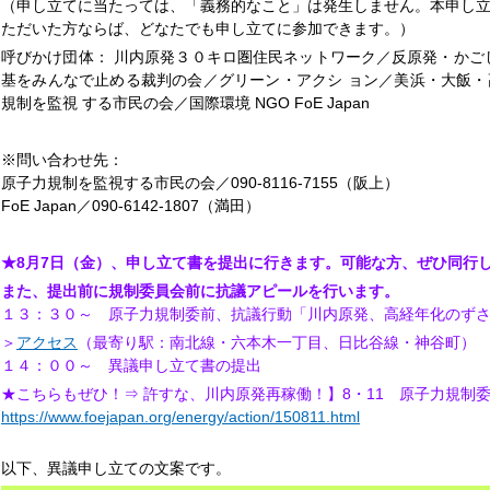
（申し立てに当たっては、「義務的なこと」は発生しません。本申し
ただいた方ならば、どなたでも申し立てに参加できます。）
呼びかけ団体： 川内原発３０キロ圏住民ネットワーク／反原発・かご
基をみんなで止める裁判の会／グリーン・アクシ ョン／美浜・大飯
規制を監視 する市民の会／国際環境 NGO FoE Japan
※問い合わせ先：
原子力規制を監視する市民の会／090-8116-7155（阪上）
FoE Japan／090-6142-1807（満田）
★8月7日（金）、申し立て書を提出に行きます。可能な方、ぜひ同行
また、提出前に規制委員会前に抗議アピールを行います。
１３：３０～ 原子力規制委前、抗議行動「川内原発、高経年化のず
＞
アクセス
（最寄り駅：南北線・六本木一丁目、日比谷線・神谷町）
１４：００～ 異議申し立て書の提出
★こちらもぜひ！⇒ 許すな、川内原発再稼働！】8・11 原子力規制
https://www.foejapan.org/energy/action/150811.html
以下、異議申し立ての文案です。