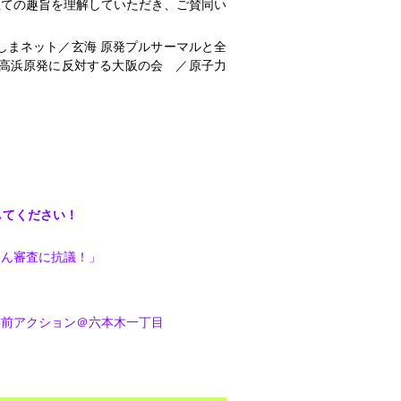
立ての趣旨を理解していただき、ご賛同い
しまネット／玄海 原発プルサーマルと全
・高浜原発に反対する大阪の会 ／原子力
してください！
さん審査に抗議！」
委前アクション＠六本木一丁目