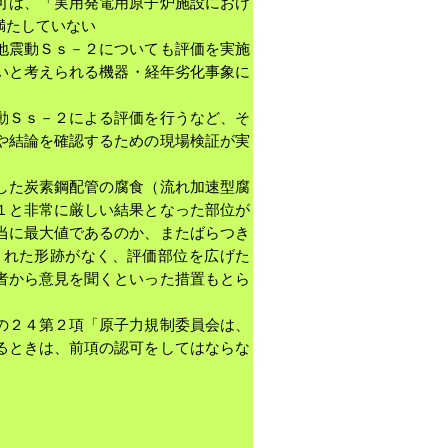
可は、「実用発電用原子炉施設におけ
満たしていない
地震動Ｓｓ－２についても評価を実施
しいと考えられる機器・経年劣化事象に
動Ｓｓ－２による評価を行うなど、そ
や結論を確認するための現場検証が実
した炭素鋼配管の腐食（流れ加速型腐
１と非常に厳しい結果となった部位が
当に最大値であるのか、またばらつき
された形跡がなく、評価部位を広げた
者から意見を聞くといった措置もとら
の２４第２項「原子力規制委員会は、
るときは、前項の認可をしてはならな