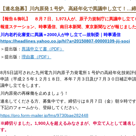
【連名急募】川内原発１号炉、高経年化で異議申し立て！…締切
【報告＆御礼】 ８月７日、1,973人が、原子力規制庁に異議申し立
報道ステーション、時事通信、南日本新聞、東京新聞などが報じまし
川内老朽化審査に異議＝2000人が申し立て―規制委｜時事通信
https://headlines.yahoo.co.jp/hl?a=20150807-00000109-jij-soci
＞提出版：
異議申立て書（PDF）
＞提出版：
理由書（PDF）
8月5日認可された九州電力川内原子力発電所１号炉の高経年化技術評
申請（平成２５年１２月１８日、本年７月３日及び７月３０日補正申
議申し立てをします。
川内原発の再稼働を止めましょう！
連名してくださる方、募集中です。締切りは８月７日（金）朝９時で
下記のフォームから、登録してください。
https://pro.form-mailer.jp/fms/9730bae282448
※締切りました。1,900人を超えるみなさまが、申立て人として連名
す。