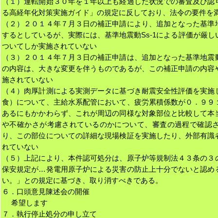
（１）運転開始３０年を１年以上も経過した状況での審査及び認
る高経年化対策実施ガイド」の規定に反しており、法令の要件を
（２）２０１４年７月３日の補正申請により、追加となった基準
するとしているが、実際には、基準地震動Ss-1による評価が厳
ついてしか実施されていない
（３）２０１４年７月３日の補正申請は、追加となった基準地震
の内容は、大きな変更を伴うものであるが、この補正申請の内容
施されていない
（４）肉厚計測による実測データに基づき耐震安全性評価を実施
食）について、主給水系配管において、疲労累積係数が０．９９
あるにもかかわらず、これが周辺の同様な対象部位と比較して本
や不確かさが考慮されているのかについて、審査の過程で確認
り、この部位についての詳細な現場検証を実施したり、外部有識
れていない
（５）上記により、本件認可処分は、原子炉等規制法４３条の３
保安規定が…発電用原子炉による災害の防止上十分でないと認め
い。」との規定に基づき、取り消すべきである。
６．口頭意見陳述会の開催
希望します
７．執行停止処分の申し立て