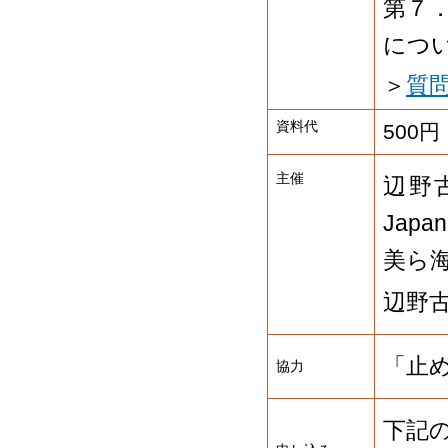
第７
につ
＞
質問
資料代
500円
主催
辺野
Japa
美ら
辺野
「止
協力
下記