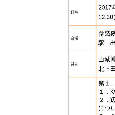
201
日時
12:3
参議
会場
駅 
山城
発言
北上
第１
１．
２．
につ