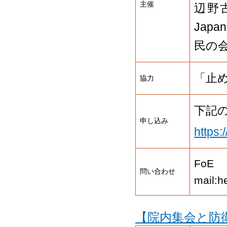
主催
辺野
Ja
民の
「止
協力
下記
申し込み
https:
FoE
問い合わせ
mail:
【院内集会と防