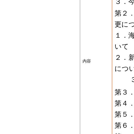
３．
第２
更に
１．
いて
２．
内容
につ
３．
第３
第４
第５
第６