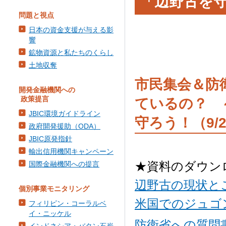
「辺野古を
問題と視点
日本の資金支援が与える影
響
鉱物資源と私たちのくらし
土地収奪
市民集会＆防
開発金融機関への
政策提言
ているの？ 
JBIC環境ガイドライン
守ろう！（9/2
政府開発援助（ODA）
JBIC原発指針
輸出信用機関キャンペーン
★資料のダウン
国際金融機関への提言
辺野古の現状と
個別事業モニタリング
米国でのジュゴ
フィリピン・コーラルベ
イ・ニッケル
防衛省への質問