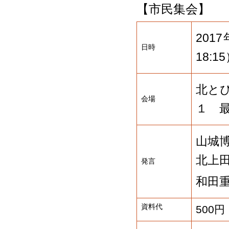
【市民集会】
201
日時
18:1
北と
会場
１ 
山城
北上
発言
和田
資料代
500円