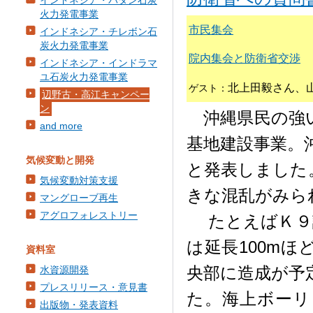
インドネシア・バタン石炭
火力発電事業
市民集会
インドネシア・チレボン石
炭火力発電事業
院内集会と防衛省交渉
インドネシア・インドラマ
ユ石炭火力発電事業
北上田毅さん、
ゲスト：
辺野古・高江キャンペー
ン
沖縄県民の強い
and more
基地建設事業。
気候変動と開発
と発表しました
気候変動対策支援
きな混乱がみら
マングローブ再生
アグロフォレストリー
たとえばＫ９護
は延長100m
資料室
央部に造成が予
水資源開発
プレスリリース・意見書
た。海上ボーリ
出版物・発表資料