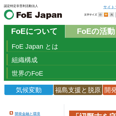
認定特定非営利活動法人
サイト
FoEについて
FoEの活動
FoE Japan とは
組織構成
世界のFoE
気候変動
福島支援と脱原
開
発
開発金融と環境