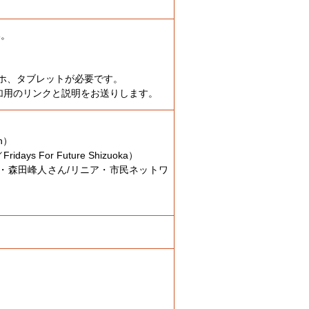
い。
ホ、タブレットが必要です。
議参加用のリンクと説明をお送りします。
n）
For Future Shizuoka）
・森田峰人さん/リニア・市民ネットワ