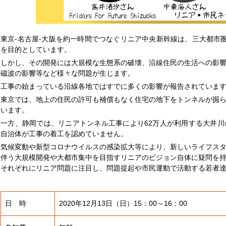
東京-名古屋-大阪を約一時間でつなぐリニア中央新幹線は、三大都市
を目的としています。
しかし、その開発には大規模な生態系の破壊、沿線住民の生活への影
磁波の影響等など様々な問題が生じます。
工事の始まっている沿線各地ではすでに多くの影響が報告されていま
東京では、地上の住民の許可も補償もなく住宅の地下をトンネルが掘
います。
一方、静岡では、リニアトンネル工事により62万人が利用する大井
自治体が工事の着工を認めていません。
気候変動や新型コロナウイルスの感染拡大等により、新しいライフス
伴う大規模開発や大都市集中を目指すリニアのビジョン自体に疑問を
それぞれにリニア問題に注目し、問題提起や市民運動で活動する若者
日 時
2020年12月13日（日）15：00～16：00