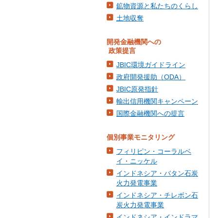
鉱物資源と私たちのくらし
土地収奪
開発金融機関への
政策提言
JBIC環境ガイドライン
政府開発援助（ODA）
JBIC原発指針
輸出信用機関キャンペーン
国際金融機関への提言
個別事業モニタリング
フィリピン・コーラルベ
イ・ニッケル
インドネシア・バタン石炭
火力発電事業
インドネシア・チレボン石
炭火力発電事業
インドネシア・インドラマ