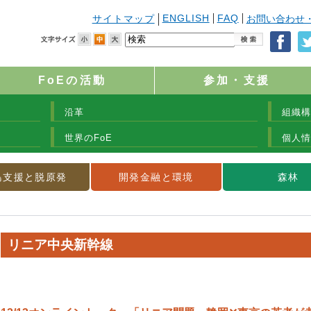
ENGLISH
FAQ
サイトマップ
お問い合わせ
FoEの活動
参加・支援
沿革
組織構
世界のFoE
個人情
島支援と脱原発
開発金融と環境
森林
リニア中央新幹線