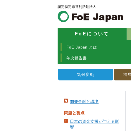
認定特定非営利活動法人
FoEについて
FoE Japan とは
年次報告書
気候変動
福
開発金融と環境
問題と視点
日本の資金支援が与える影
響