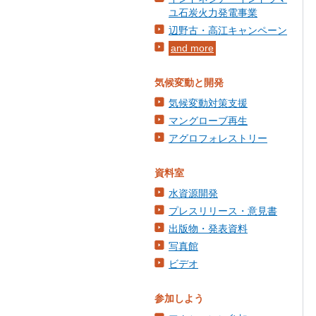
ユ石炭火力発電事業
辺野古・高江キャンペーン
and more
気候変動と開発
気候変動対策支援
マングローブ再生
アグロフォレストリー
資料室
水資源開発
プレスリリース・意見書
出版物・発表資料
写真館
ビデオ
参加しよう