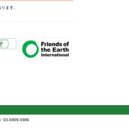
おります。
こ
の
ペ
ー
ジ
先
頭
へ
 03-6909-5986