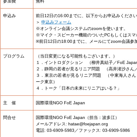
参加費
無料
申込み
前日12日の16:00までに、以下からお申込みくださ
＞
申込みフォーム
※オンライン会議システムのzoomを使います。
※マイク・スピーカー機能のついたPCもしくはスマ
※前日12日の18:00までに、メールにてzoom会
プログラム
（当日変更になる可能性もございます。）
１．イントロダクション （柳井真結子／FoE Japa
２．静岡の若者が見るリニア問題 （高井渚沙さん／Fridays 
３．東京の若者が見るリニア問題 （中東海人さん
ーク東京）
４．トーク「日本の未来にリニアはいる？」
主 催
国際環境NGO FoE Japan
問合せ
国際環境NGO FoE Japan（担当：波多江）
メールアドレス: hatae@foejapan.org
電話: 03-6909-5983／ファックス: 03-6909-5986