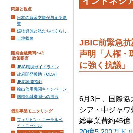
インドネシ
問題と視点
日本の資金支援が与える影
響
鉱物資源と私たちのくらし
土地収奪
JBIC前緊急
声明「人権・
開発金融機関への
政策提言
に強く抗議」
JBIC環境ガイドライン
政府開発援助（ODA）
JBIC原発指針
輸出信用機関キャンペーン
国際金融機関への提言
6月3日、国際協
シア・中ジャワ州
個別事業モニタリング
総事業費約45億
フィリピン・コーラルベ
イ・ニッケル
20億5,200