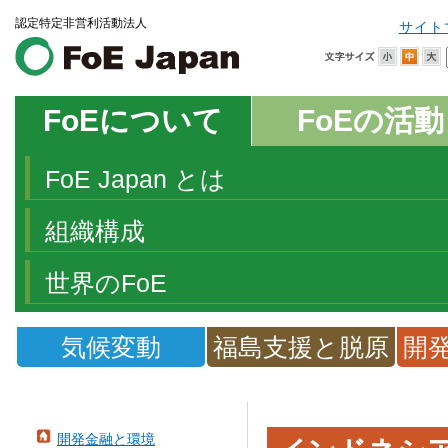
認定特定非営利活動法人
サイト
FoEについて
FoEの活動
FoE Japan とは
組織構成
世界のFoE
気候変動
福島支援と脱原
開
発
開発金融と環境