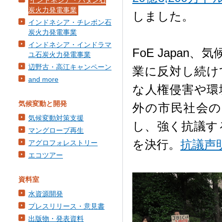
インドネシア・バタン石
炭火力発電事業
しました。
インドネシア・チレボン石
炭火力発電事業
インドネシア・インドラマ
FoE Japa
ユ石炭火力発電事業
辺野古・高江キャンペーン
業に反対し続け
and more
な人権侵害や環
気候変動と開発
外の市民社会の
気候変動対策支援
し、強く抗議する
マングローブ再生
を決行。
抗議声
アグロフォレストリー
エコツアー
資料室
水資源開発
プレスリリース・意見書
出版物・発表資料