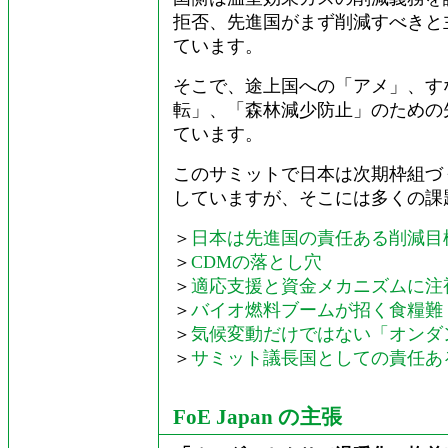
拒否、先進国がまず削減すべきと
ています。
そこで、途上国への「アメ」、す
転」、「森林減少防止」のための
ています。
このサミットで日本は次期枠組づ
していますが、そこには多くの課
＞
日本は先進国の責任ある削減目
＞
CDMの落とし穴
＞
適応支援と資金メカニズムに注
＞
バイオ燃料ブームが招く食糧難
＞
気候変動だけではない「オンダ
＞
サミット議長国としての責任あ
FoE Japan の主張