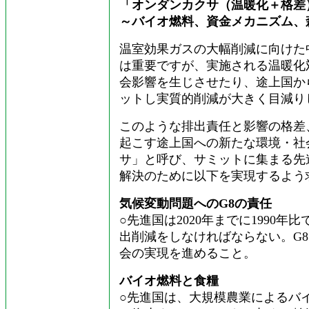
「オンダンカクサ（温暖化＋格差
～バイオ燃料、資金メカニズム、
温室効果ガスの大幅削減に向けた
は重要ですが、実施される温暖化
会影響を生じさせたり、途上国か
ットし実質的削減が大きく目減り
このような排出責任と影響の格差
起こす途上国への新たな環境・社
サ」と呼び、サミットに集まる先
解決のために以下を実現するよう
気候変動問題へのG8の責任
○先進国は2020年までに1990
出削減をしなければならない。G
会の実現を進めること。
バイオ燃料と食糧
○先進国は、大規模農業によるバ