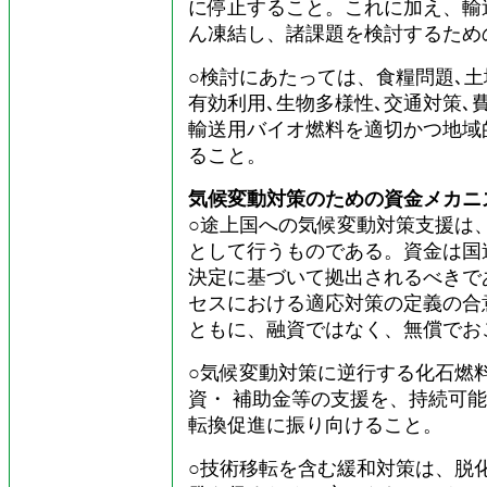
に停止すること。これに加え、輸
ん凍結し、諸課題を検討するため
○検討にあたっては、食糧問題､土
有効利用､生物多様性､交通対策､
輸送用バイオ燃料を適切かつ地域
ること。
気候変動対策のための資金メカニ
○途上国への気候変動対策支援は
として行うものである。資金は国
決定に基づいて拠出されるべきで
セスにおける適応対策の定義の合
ともに、融資ではなく、無償でお
○気候変動対策に逆行する化石燃
資・ 補助金等の支援を、持続可
転換促進に振り向けること。
○技術移転を含む緩和対策は、脱