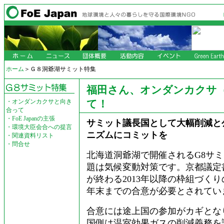
ホーム
＞Ｇ８洞爺湖サミット特集
福田さん、オンダンカクサ
・
オンダンカクサと向き
て！
合って
・
FoE Japanの主張
サミット議長国として大幅削減と
・
環境大臣会合への提言
ニズムにコミットを
・
関連資料リスト
・
問合せ
北海道洞爺湖で開催されるG8サ
題は気候変動対策です。京都議定
が終わる2013年以降の枠組づくりの
年末までの合意が必要とされてい
合意には途上国の参加がカギとな
国側は温室効果ガスの削減義務を