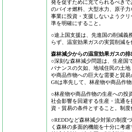
発を促すために充てられるべきで
のバイオ燃料、大型水力、原子力
事業に投資・支援しないようクリ
準を明確にすること。
○途上国支援は、先進国の削減義
らず、温室効果ガスの実質削減を
森林減少からの温室効果ガスの排
○深刻な森林減少問題は、生産国
バナンスの欠如、地域住民の土地
や商品作物への巨大な需要と貿易
G8は率先して、林産物や商品作
○林産物や商品作物の生産への投
社会影響を回避する生産・流通を
資・貿易の条件とすること。制度
○REDDなど森林減少対策の制度
く森林の多面的機能を十分に考慮