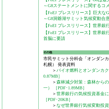
～G8ステートメントに関するコ
【FoEJ プレスリリース】巨大
～G8洞爺湖サミット気候変動合
【FoEI プレスリリース】世界銀
【FoEI プレスリリース】世界
首脳に要請
その他
市民サミット分科会「オンダンカ
札幌） 発表資料
＞
バイオ燃料とオンダンカク
0.87MB］
＞
森林減少対策：森林からの
一） ［PDF･1.89MB］
＞
世界銀行の気候投資基金に
［PDF･20KB］
＞
なぜ世界銀行気候変動投資