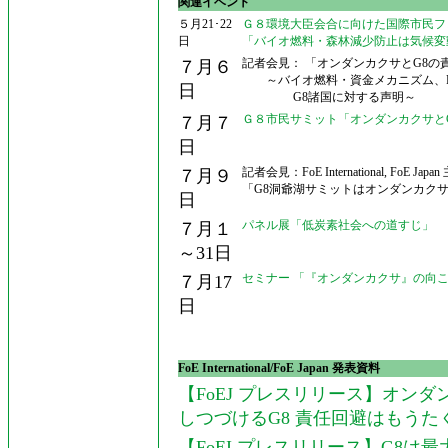
関連イベント
５月21･22
Ｇ８環境大臣会合に向けた国際市民フ
日
「バイオ燃料・森林減少防止は気候変
記者会見： 「オンダンカクサとG8の
７月６
～バイオ燃料・資金メカニズム、R
日
G8諸国に対する声明～
Ｇ８市民サミット「オンダンカクサと
７月７
日
記者会見：FoE International, FoE Japa
７月９
「G8洞爺湖サミットはオンダンカク
日
パネル展「低炭素社会への道すじ」
７月１
～31日
セミナー 「『オンダンカクサ』の向
７月17
日
FoE International/FoE Japan 発表資料
【FoEJ プレスリリース】オンダ
しつづけるG8 責任回避はもうた
【FoEI プレスリリース】G8