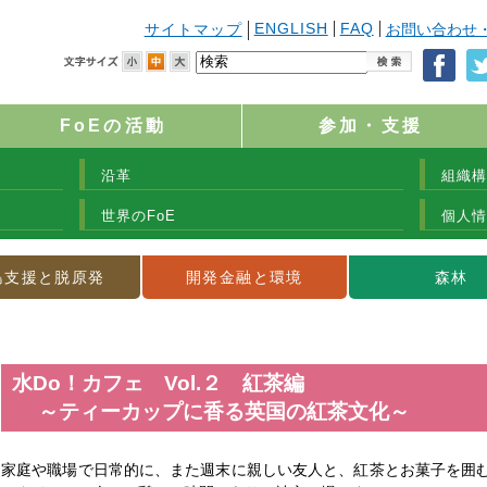
ENGLISH
FAQ
サイトマップ
お問い合わせ
FoEの活動
参加・支援
沿革
組織構
世界のFoE
個人情
島支援と脱原発
開発金融と環境
森林
水Do！カフェ Vol.２ 紅茶編
～ティーカップに香る英国の紅茶文化～
家庭や職場で日常的に、また週末に親しい友人と、紅茶とお菓子を囲む