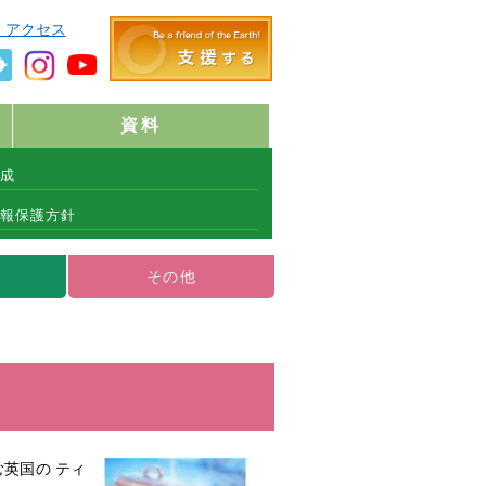
・アクセス
資料
成
報保護方針
その他
英国の ティ