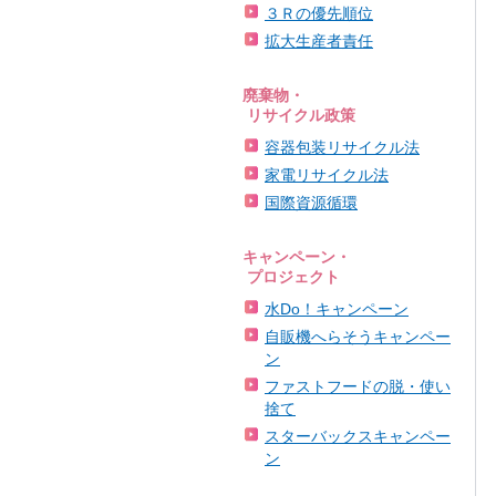
３Ｒの優先順位
拡大生産者責任
廃棄物・
リサイクル政策
容器包装リサイクル法
家電リサイクル法
国際資源循環
キャンペーン・
プロジェクト
水Do！キャンペーン
自販機へらそうキャンペー
ン
ファストフードの脱・使い
捨て
スターバックスキャンペー
ン