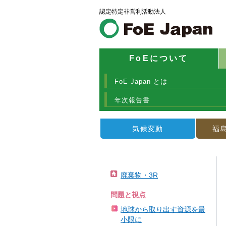
認定特定非営利活動法人
FoEについて
FoE Japan とは
年次報告書
気候変動
福
廃棄物・3R
問題と視点
地球から取り出す資源を最
小限に