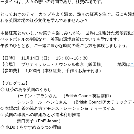
ータイムは、人々の憩いの時間であり、社交の場です。
とっておきのティーカップをよく温め、熱々の紅茶を注ぐ。器にも淹
わる英国本場の紅茶文化を学んでみませんか？
本格紅茶とおいしいお菓子を楽しみながら、世界に先駆けた気候変動
ペットボトルの削減など、英国の環境政策についても学びます。
午後のひととき、ご一緒に豊かな時間の過ごし方を体験しましょう。
【日時】 11月14日（日） 15：00～16：30
【会場】 ブリティッシュ・カウンシル東京（飯田橋） 地図は
【参加費】 1,000円（本格紅茶、手作りお菓子付き）
【プログラム】
◇ 紅茶のある英国のくらし
ゴードン・アランさん （British Council英語講師）
シャンタール・ヘンミさん （British Councilアカデミック
◇ 本場の紅茶の淹れ方デモンストレーション＆ ティータイム
◇ 英国の環境への取組みと水道水利用推進
瀬口亮子（FoE Japan）
◇ 水Do！をすすめる５つの理由