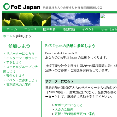
ホーム
＞参加しよう
FoE Japanの活動に参加しよう
Be a friend of the Earth !!
・
サポーターになろう
あなたの力がFoE Japan の活動をつくります。
・
インターン・ボランテ
ィアをしよう
持続可能な社会を目指し国内外の環境問題に取り
・
ローカルグループで活
活動へのご参加・ご支援をお待ちしています。
動しよう
・
寄付をしよう
・
イベントに参加しよう
サポーターになろう
・
資料請求のご案内
世界約70カ国100万人ものサポーターをもつFoE グル
（2009/2現在）。財政面だけでなく、提言力を
ーターとして、継続的に活動を支えてください。
＞
サポーターになると
＞
入会のご案内
＞
更新・登録情報変更のご案内