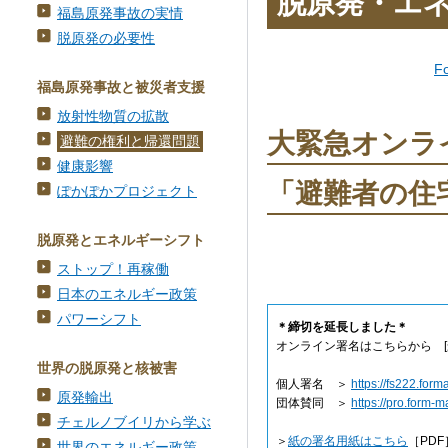
脱原発・エ
福島原発事故の実情
脱原発の必要性
F
福島原発事故と被災者支援
放射性物質の拡散
大緊急オンラ
避難の権利と帰還問題
健康影響
「避難者の住
ぽかぽかプロジェクト
脱原発とエネルギーシフト
ストップ！再稼働
日本のエネルギー政策
パワーシフト
＊締切を延長しました＊
オンライン署名はこちらから [最
世界の脱原発と核被害
個人署名 ＞
https://fs222.form
原発輸出
団体賛同 ＞
https://pro.form-
チェルノブイリから学ぶ
＞
紙の署名用紙はこちら
［PDF
世界のエネルギー政策