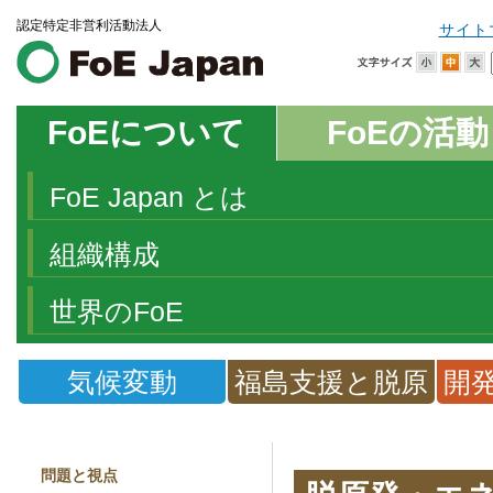
認定特定非営利活動法人
サイト
FoEについて
FoEの活動
FoE Japan とは
組織構成
世界のFoE
気候変動
福島支援と脱原
開
発
問題と視点