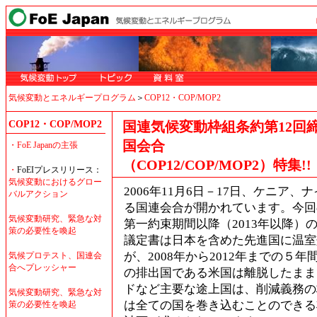
気候変動とエネルギープログラム
＞
COP12・COP/MOP2
COP12・COP/MOP2
国連気候変動枠組条約第12回
国会合
・
FoE Japanの主張
（COP12/COP/MOP2）特集!!
・
FoEIプレスリリース：
気候変動におけるグロー
2006年11月6日－17日、ケニア
バルアクション
る国連会合が開かれています。今回
気候変動研究、緊急な対
第一約束期間以降（2013年以
策の必要性を喚起
議定書は日本を含めた先進国に温室
が、2008年から2012年までの
気候プロテスト、国連会
合へプレッシャー
の排出国である米国は離脱したまま
ドなど主要な途上国は、削減義務の
気候変動研究、緊急な対
は全ての国を巻き込むことのできる
策の必要性を喚起