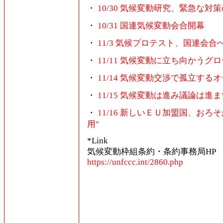
・
10/30 気候変動研究、緊急な対
・
10/31 国連気候変動会合開幕
・
11/3 気候プロテスト、国連会
・
11/11 気候変動に立ち向かうグ
・
11/14 気候変動交渉で孤立する
・
11/15 気候変動は進み議論は進ま
・
11/16 新しいＥＵ加盟国、お
用"
*Link
気候変動枠組条約・条約事務局HP
https://unfccc.int/2860.php