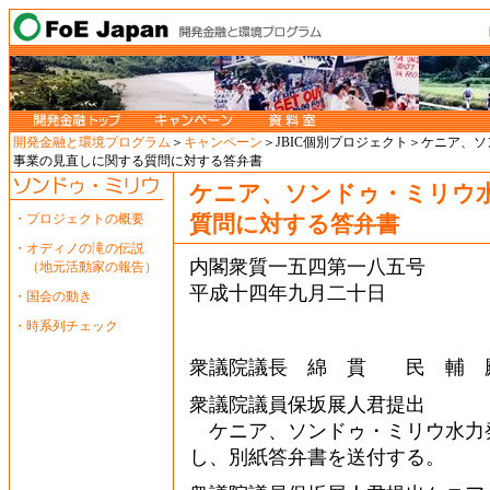
開発金融と環境プログラム
＞
キャンペーン
＞JBIC個別プロジェクト＞ケニア、
事業の見直しに関する質問に対する答弁書
ケニア、ソンドゥ・ミリウ
・
プロジェクトの概要
質問に対する答弁書
・
オディノの滝の伝説
内閣衆質一五四第一八五号
（地元活動家の報告）
平成十四年九月二十日
・
国会の動き
・
時系列チェック
衆議院議長 綿 貫 民 輔 
衆議院議員保坂展人君提出
ケニア、ソンドゥ・ミリウ水力
し、別紙答弁書を送付する。