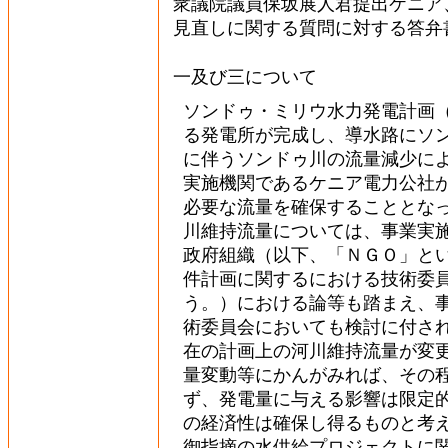
衆議院議員保坂展人君提出ケニア
見直しに関する質問に対する答弁
一及び三について
ソンドゥ・ミリウ水力発電計画
る発電所が完成し、導水路にソ
に伴うソンドゥ川の流量減少に
実施機関であるケニア電力公社
必要な流量を確保することとな
川維持流量については、事業実
政府組織（以下、「ＮＧＯ」と
件計画に関するにおける技術委
う。）における論等も踏まえ、
術委員会においても検討に付さ
在の計画上の河川維持流量が変
量変動等にかんがみれば、その
ず、発電量に与える影響は限定
の経済性は確保し得るものと考
御指摘の水供給プロジェクトに