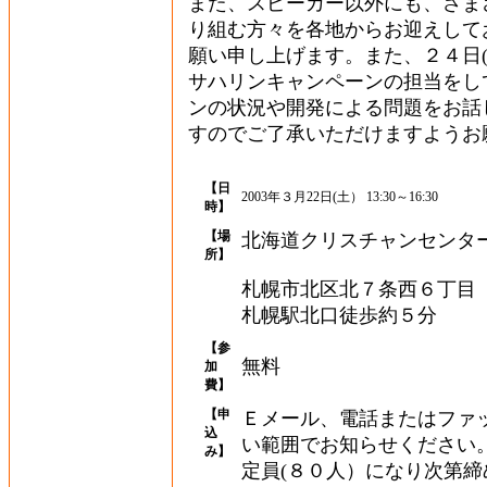
また、スピーカー以外にも、さま
り組む方々を各地からお迎えして
願い申し上げます。また、２４日(
サハリンキャンペーンの担当をし
ンの状況や開発による問題をお話
すのでご了承いただけますようお
【日
2003年３月22日(土） 13:30～16:30
時】
【場
北海道クリスチャンセンタ
所】
札幌市北区北７条西６丁目 TEL:
札幌駅北口徒歩約５分
【参
無料
加
費】
【申
Ｅメール、電話またはファ
込
い範囲でお知らせください
み】
定員(８０人）になり次第