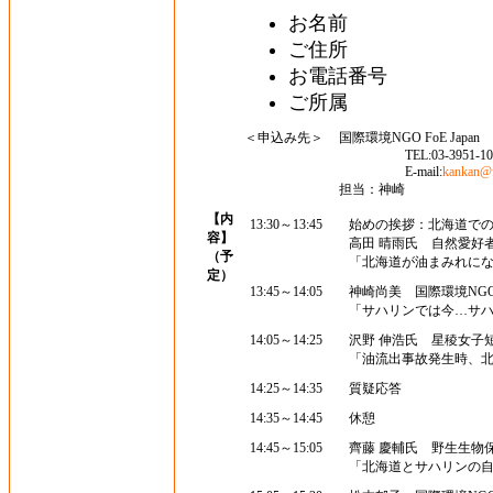
お名前
ご住所
お電話番号
ご所属
＜申込み先＞
国際環境NGO FoE Japan
TEL:03-3951-1081 
E-mail:
kankan@f
担当：神崎
【内
13:30～13:45
始めの挨拶：北海道で
容】
高田 晴雨氏 自然愛好
（予
「北海道が油まみれに
定）
13:45～14:05
神崎尚美 国際環境NGO Fo
「サハリンでは今…サ
14:05～14:25
沢野 伸浩氏 星稜女子
「油流出事故発生時、
14:25～14:35
質疑応答
14:35～14:45
休憩
14:45～15:05
齊藤 慶輔氏 野生生物
「北海道とサハリンの