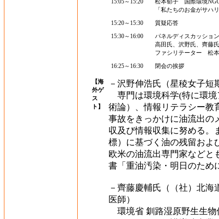
15:05～15:20
松本郁子 国際環境NGO Fo
「私たちのお金がサハ
15:20～15:30
質疑応答
15:30～16:00
パネルディスカッション
高田氏、沢野氏、齊藤
ファシリテーター 松
16:25～16:30
閉会の挨拶
【海
－沢野伸浩氏（星稜女子短
外ゲ
専門は環境科学(特に環境
ス
術論）、情報リテラシー教
ト】
事故をきっかけに油流出の
収及び情報収集に努める。ま
標）に基づく油の残留およ
欧米の油流出専門家などと
書「重油汚染・明日のため
－齊藤慶輔氏（（社）北海
医師）
環境省 釧路湿原野生生物