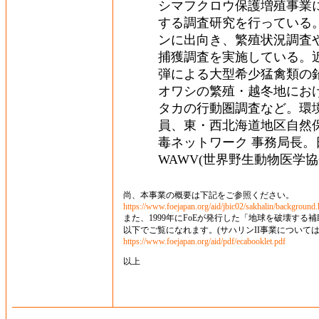
シマフクロウ保護増殖事業
する調査研究を行っている。
ンに出向き、繁殖状況調査
捕獲調査を実施している。
弾による大型希少猛禽類の
オワシの繁殖・越冬地にお
タカの行動圏調査など。環
員、東・西北海道地区自然
毒ネットワーク 事務局長
WAWV(世界野生動物医学協
尚、本事業の概要は下記をご参照ください。
https://www.foejapan.org/aid/jbic02/sakhalin/background.
また、1999年にFoEが発行した「地球を破壊する
以下でご覧になれます。(サハリンII事業についてはp.1
https://www.foejapan.org/aid/pdf/ecabooklet.pdf
以上