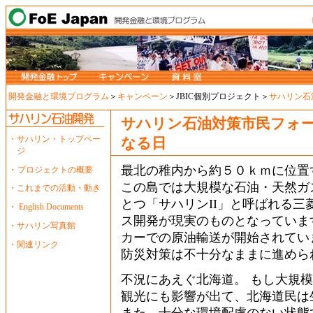
開発金融と環境プログラム
＞
キャンペーン
＞JBIC個別プロジェクト＞
サハリン石
サハリン石油対策市民フォ
・
サハリン・トップペー
なる日
ジ
最北の稚内から約５０ｋｍに位置
・
プロジェクトの概要
この島では大規模な石油・天然ガ
・
これまでの活動・動き
とつ「サハリンII」と呼ばれる
・
English Documents
ス開発が現実のものとなっています。
・
サハリン写真館
カーでの原油輸送が開始されてい
・
関連リンク
防災対策は不十分なままに進めら
不況にあえぐ北海道。 もし大規
観光にも影響が出て、北海道民は